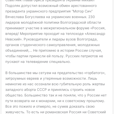
Советник главы офиса президента Украины Михаил
Подоляк допустил возможный обмен арестованного
президента украинского предприятия “Мотор Сич”
Вячеслава Богуслаева на украинских военных. 230
лидеров молодёжной политики Волгоградской области
принимают участие в межрегиональном форуме «Россия,
вперед! Мероприятие проходит на теплоходе «Александр
Невский». Руководители и лидеры вузов Волгограда,
органов студенческого самоуправления, молодежных
объединений,… Не припомню в истории России случая,
чтобы партии принесли ей пользу. Русских патриотов не
пускают на телевидение специально.
В большинстве мы сетуем на предательство «горбатого»,
хитроумных евреев и утерянные возможности. Лишь
немногие из нас осознали всю губительную роль жертвы
западного аборта СССР и принялись строить новое
общество. Большинство так и не поняли, что у России нет
пути возврата ни к монархии, ни к советскому прошлому.
Все это пожило и отмерло, не сумев доказать свою
живучесть. То есть ни романовская Россия ни Советский