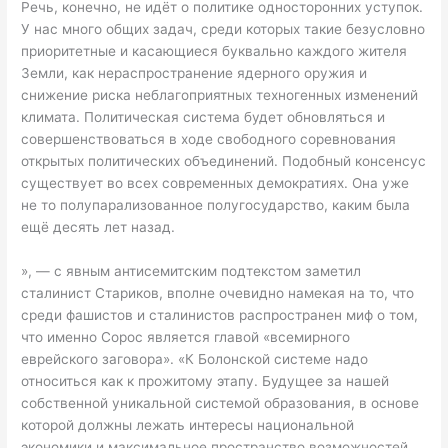
Речь, конечно, не идёт о политике односторонних уступок.
У нас много общих задач, среди которых такие безусловно
приоритетные и касающиеся буквально каждого жителя
Земли, как нераспространение ядерного оружия и
снижение риска неблагоприятных техногенных изменений
климата. Политическая система будет обновляться и
совершенствоваться в ходе свободного соревнования
открытых политических объединений. Подобный консенсус
существует во всех современных демократиях. Она уже
не то полупарализованное полугосударство, каким была
ещё десять лет назад.
», — с явным антисемитским подтекстом заметил
сталинист Стариков, вполне очевидно намекая на то, что
среди фашистов и сталинистов распространен миф о том,
что именно Сорос является главой «всемирного
еврейского заговора». «К Болонской системе надо
относиться как к прожитому этапу. Будущее за нашей
собственной уникальной системой образования, в основе
которой должны лежать интересы национальной
экономики и максимальное пространство возможностей