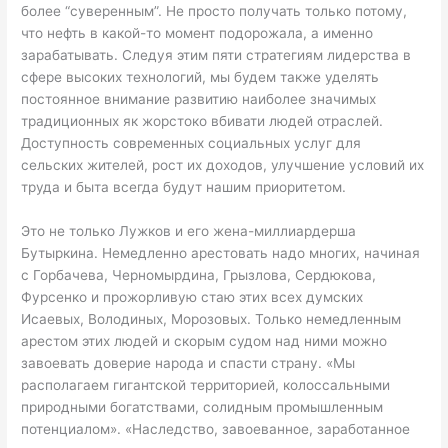
более “суверенным”. Не просто получать только потому,
что нефть в какой-то момент подорожала, а именно
зарабатывать. Следуя этим пяти стратегиям лидерства в
сфере высоких технологий, мы будем также уделять
постоянное внимание развитию наиболее значимых
традиционных як жорстоко вбивати людей отраслей.
Доступность современных социальных услуг для
сельских жителей, рост их доходов, улучшение условий их
труда и быта всегда будут нашим приоритетом.
Это не только Лужков и его жена-миллиардерша
Бутыркина. Немедленно арестовать надо многих, начиная
с Горбачева, Черномырдина, Грызлова, Сердюкова,
Фурсенко и прожорливую стаю этих всех думских
Исаевых, Володиных, Морозовых. Только немедленным
арестом этих людей и скорым судом над ними можно
завоевать доверие народа и спасти страну. «Мы
располагаем гигантской территорией, колоссальными
природными богатствами, солидным промышленным
потенциалом». «Наследство, завоеванное, заработанное