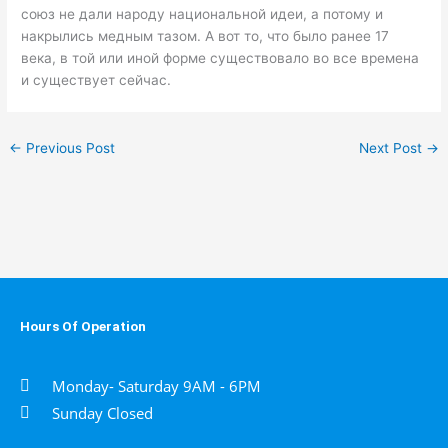
союз не дали народу национальной идеи, а потому и
накрылись медным тазом. А вот то, что было ранее 17
века, в той или иной форме существовало во все времена
и существует сейчас.
←
Previous Post
Next Post
→
Hours Of Operation
Monday- Saturday 9AM - 6PM
Sunday Closed