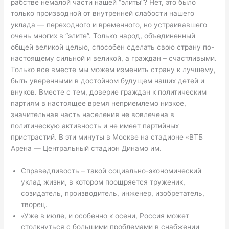
рабстве немалой части нашей “элиты”? Нет, это было
только производной от внутренней слабости нашего
уклада — переходного и временного, но устраивавшего
очень многих в “элите”. Только народ, объединенный
общей великой целью, способен сделать свою страну по-
настоящему сильной и великой, а граждан – счастливыми.
Только все вместе мы можем изменить страну к лучшему,
быть уверенными в достойном будущем наших детей и
внуков. Вместе с тем, доверие граждан к политическим
партиям в настоящее время неприемлемо низкое,
значительная часть населения не вовлечена в
политическую активность и не имеет партийных
пристрастий. В эти минуты в Москве на стадионе «ВТБ
Арена — Центральный стадион Динамо им.
Справедливость – такой социально-экономический
уклад жизни, в котором поощряется труженик,
созидатель, производитель, инженер, изобретатель,
творец.
«Уже в июле, и особенно к осени, Россия может
столкнуться с большими проблемами в снабжении