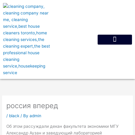
Skip
to
content
Request A Quote
россия вперед
/
black
/ By
admin
Об этом рассуждали декан факультета экономики МГУ
Александр Аузан и заведующий лабораторией