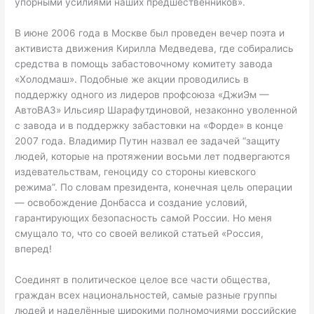
упорными усилиями наших предшественников».
В июне 2006 года в Москве был проведен вечер поэта и
активиста движения Кирилла Медведева, где собирались
средства в помощь забастовочному комитету завода
«Холодмаш». Подобные же акции проводились в
поддержку одного из лидеров профсоюза «ДжиЭм —
АвтоВАЗ» Ильсияр Шарафутдиновой, незаконно уволенной
с завода и в поддержку забастовки на «Форде» в конце
2007 года. Владимир Путин назвал ее задачей “защиту
людей, которые на протяжении восьми лет подвергаются
издевательствам, геноциду со стороны киевского
режима”. По словам президента, конечная цель операции
— освобождение Донбасса и создание условий,
гарантирующих безопасность самой России. Но меня
смущало то, что со своей великой статьей «Россия,
вперед!
Соединят в политическое целое все части общества,
граждан всех национальностей, самые разные группы
людей и наделённые широкими полномочиями российские